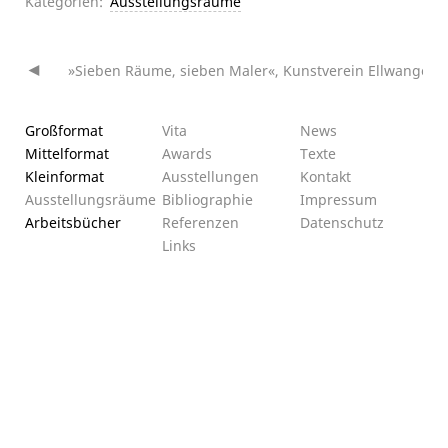
Kategorien:
Ausstellungsräume
»Sieben Räume, sieben Maler«, Kunstverein Ellwangen
»
Beitragsnavigation
Großformat
Vita
News
Mittelformat
Awards
Texte
Kleinformat
Ausstellungen
Kontakt
Ausstellungsräume
Bibliographie
Impressum
Arbeitsbücher
Referenzen
Datenschutz­
Links