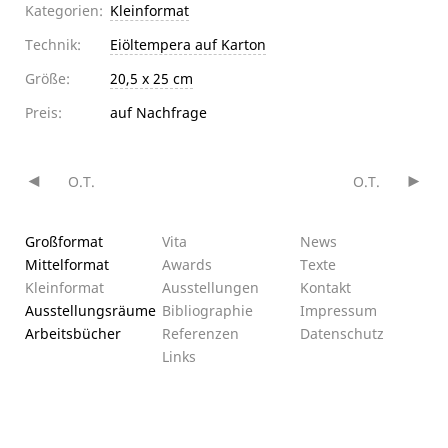
Kategorien:
Kleinformat
Technik:
Eiöltempera auf Karton
Größe:
20,5 x 25 cm
Preis:
auf Nachfrage
O.T.
O.T.
Beitragsnavigation
Großformat
Vita
News
Mittelformat
Awards
Texte
Kleinformat
Ausstellungen
Kontakt
Ausstellungsräume
Bibliographie
Impressum
Arbeitsbücher
Referenzen
Datenschutz­
Links