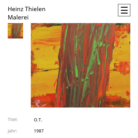
☰
Heinz Thielen
Malerei
Titel:
O.T.
Jahr:
1987