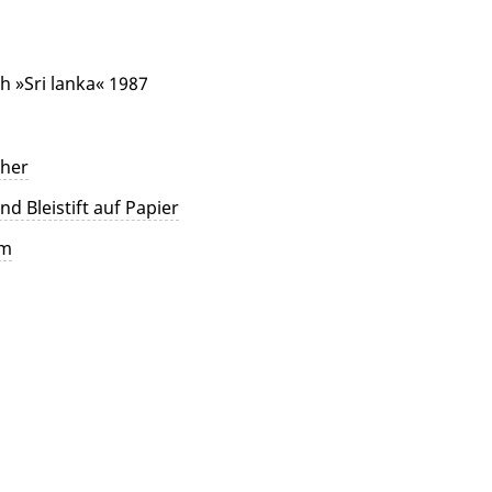
h »Sri lanka« 1987
cher
d Bleistift auf Papier
cm