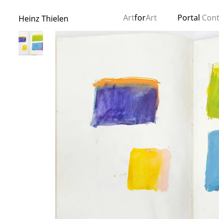
Art
for
Art
Portal
Con
Heinz Thielen