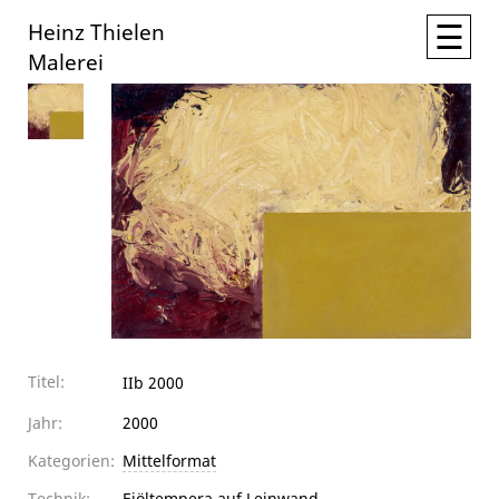
☰
Heinz Thielen
Malerei
Titel:
IIb 2000
Jahr:
2000
Kategorien:
Mittelformat
Technik:
Eiöltempera auf Leinwand