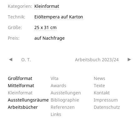
Kategorien:
Kleinformat
Technik:
Eiöltempera auf Karton
Größe:
25 x 31 cm
Preis:
auf Nachfrage
O. T.
Arbeitsbuch 2023/24
Beitragsnavigation
Großformat
Vita
News
Mittelformat
Awards
Texte
Kleinformat
Ausstellungen
Kontakt
Ausstellungsräume
Bibliographie
Impressum
Arbeitsbücher
Referenzen
Datenschutz­
Links