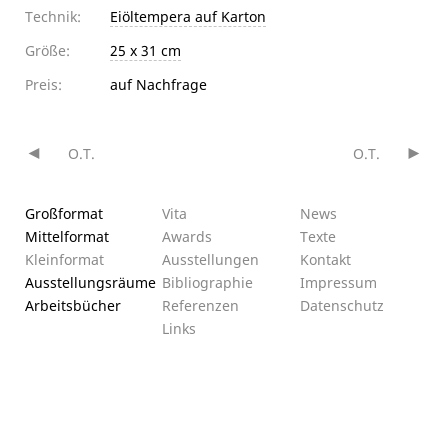
Technik:
Eiöltempera auf Karton
Größe:
25 x 31 cm
Preis:
auf Nachfrage
O.T.
O.T.
Beitragsnavigation
Großformat
Vita
News
Mittelformat
Awards
Texte
Kleinformat
Ausstellungen
Kontakt
Ausstellungsräume
Bibliographie
Impressum
Arbeitsbücher
Referenzen
Datenschutz­
Links