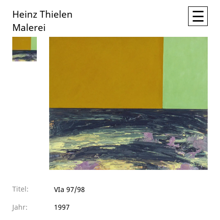
☰
Heinz Thielen
Malerei
Titel:
VIa 97/98
Jahr:
1997