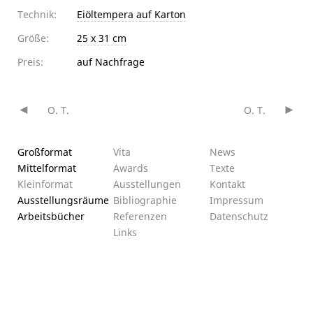
Technik:
Eiöltempera auf Karton
Größe:
25 x 31 cm
Preis:
auf Nachfrage
O. T.
O. T.
Beitragsnavigation
Großformat
Vita
News
Mittelformat
Awards
Texte
Kleinformat
Ausstellungen
Kontakt
Ausstellungsräume
Bibliographie
Impressum
Arbeitsbücher
Referenzen
Datenschutz­
Links